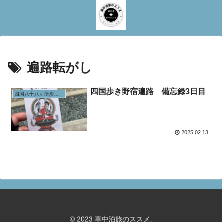
遍路転がし
四国歩き野宿遍路 備忘録3日目
四国八十八ヶ所歩きお遍路
2025.02.13
© 2023 車中泊旅のススメ.