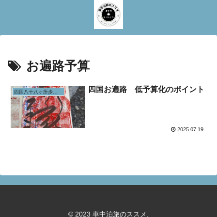
お遍路予算
四国お遍路 低予算化のポイント
四国八十八ヶ所歩きお遍路
2025.07.19
© 2023 車中泊旅のススメ.