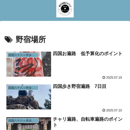
野宿場所
四国お遍路 低予算化のポイント
四国八十八ヶ所歩きお遍路
2025.07.19
四国歩き野宿遍路 7日目
四国八十八ヶ所歩きお遍路
2025.07.10
チャリ遍路、自転車遍路のポイン
四国八十八ヶ所歩きお遍路
ト