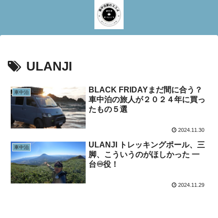
ULANJI
BLACK FRIDAYまだ間に合う？
車中泊
車中泊の旅人が２０２４年に買っ
たもの５選
2024.11.30
ULANJI トレッキングポール、三
車中泊
脚、こういうのがほしかった 一
台♾️役！
2024.11.29